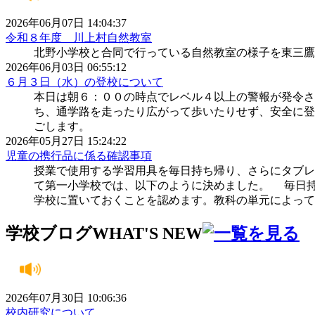
2026年06月07日 14:04:37
令和８年度 川上村自然教室
北野小学校と合同で行っている自然教室の様子を東三鷹
2026年06月03日 06:55:12
６月３日（水）の登校について
本日は朝６：００の時点でレベル４以上の警報が発令さ
ち、通学路を走ったり広がって歩いたりせず、安全に登
ごします。
2026年05月27日 15:24:22
児童の携行品に係る確認事項
授業で使用する学習用具を毎日持ち帰り、さらにタブレ
て第一小学校では、以下のように決めました。 毎日
学校に置いておくことを認めます。教科の単元によって
学校ブログ
WHAT'S NEW
2026年07月30日 10:06:36
校内研究について