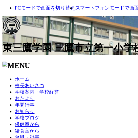
PCモードで画面を切り替え
スマートフォンモードで画
東三鷹学園 三鷹市立第一小学
ホーム
校長あいさつ
学校案内・学校経営
おたより
年間行事
お知らせ
学校ブログ
保健室から
給食室から
台風・災害